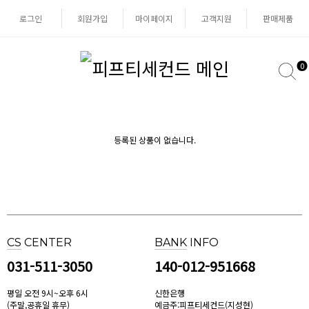
로그인
회원가입
마이페이지
고객지원
판매제품
0
등록된 상품이 없습니다.
CS
CENTER
BANK
INFO
031-511-3050
140-012-951668
평일 오전 9시~오후 6시
신한은행
(주말,공휴일 휴무)
예금주:피프티세컨드(지성현)