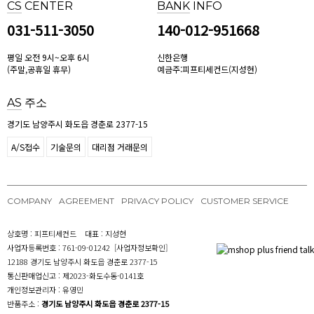
CS
CENTER
BANK
INFO
031-511-3050
140-012-951668
평일 오전 9시~오후 6시
신한은행
(주말,공휴일 휴무)
예금주:피프티세컨드(지성현)
AS
주소
경기도 남양주시 화도읍 경춘로 2377-15
A/S접수
기술문의
대리점 거래문의
COMPANY
AGREEMENT
PRIVACY POLICY
CUSTOMER SERVICE
상호명 : 피프티세컨드 대표 : 지성현
사업자등록번호 : 761-09-01242
[사업자정보확인]
12188 경기도 남양주시 화도읍 경춘로 2377-15
통신판매업신고 : 제2023-화도수동-0141호
개인정보관리자 : 유영민
반품주소 :
경기도 남양주시 화도읍 경춘로 2377-15