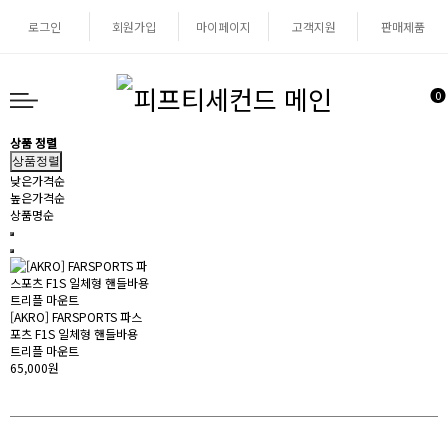
로그인
회원가입
마이페이지
고객지원
판매제품
0
상품 정렬
상품정렬
낮은가격순
높은가격순
상품명순
[AKRO] FARSPORTS 파스
포츠 F1S 일체형 핸들바용
트리플 마운트
65,000원