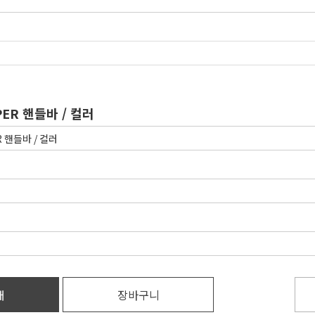
PER 핸들바 / 컬러
매
장바구니