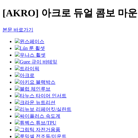
[AKRO] 아크로 듀얼 콤보 마운트
본문 바로가기
윈스페이스
Lún 룬 휠셋
우나스 휠셋
Guee 규이 바테잎
트라이픽
아크로
아키요 블랙박스
블럽 체인루브
타누스 타이어 인서트
크라운 뉴트리션
리뉴보 리페어킷/실란트
싸이플러스 속도계
튜벡스 튜브/TPU
그립틱 자전거용품
루믹셀 전조등/미운트