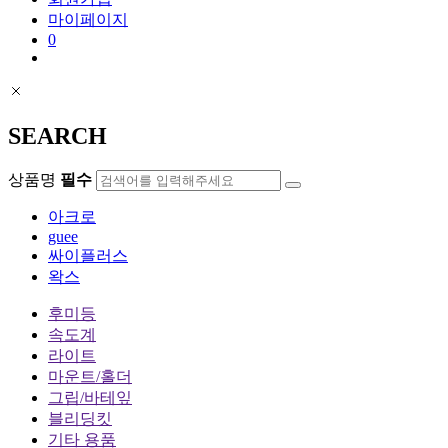
마이페이지
0
SEARCH
상품명
필수
아크로
guee
싸이플러스
왁스
후미등
속도계
라이트
마운트/홀더
그립/바테잎
블리딩킷
기타 용품