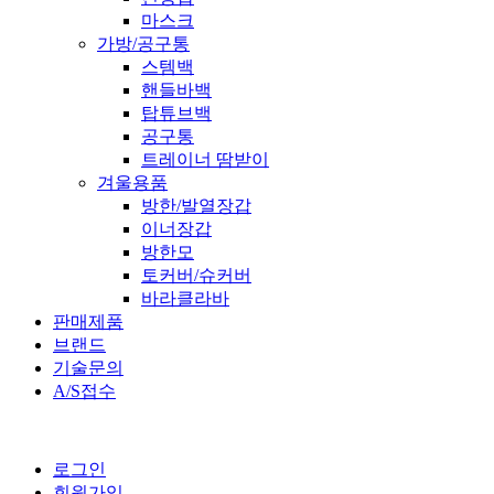
마스크
가방/공구통
스템백
핸들바백
탑튜브백
공구통
트레이너 땀받이
겨울용품
방한/발열장갑
이너장갑
방한모
토커버/슈커버
바라클라바
판매제품
브랜드
기술문의
A/S접수
로그인
회원가입