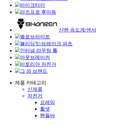
바이크타이
라즈프로 후미등
샨렌 속도계/센서
벨로브라이트
블리딩킷/브레이크 파츠
인터널 라우팅 툴
아웃브레이커
비토리아 자전거
그 외 브랜드
제품 카테고리
신제품
자전거
프레임
휠셋
핸들바