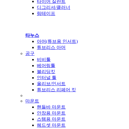
타이어 실란트
디그리셔/클러너
림테이프
타누스
아머(튜브용 인서트)
튜브리스 아머
공구
비비툴
베어링툴
블리딩킷
인터널 툴
올리브/인서트
튜브리스 리페어 킷
마운트
핸들바 마운트
안장용 마운트
스템용 마운트
헤드셋 마운트