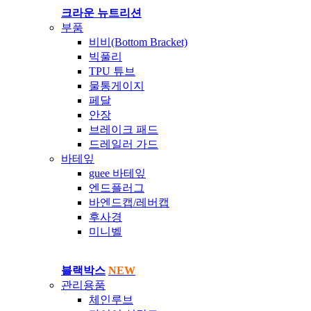
크라운 뉴트리션
부품
비비(Bottom Bracket)
빅풀리
TPU 튜브
물통게이지
페달
안장
브레이크 패드
드레일러 가드
바테잎
guee 바테잎
엔드플러그
바엔드캡/레버캡
후사경
미니벨
블랙박스
NEW
관리용품
체인루브