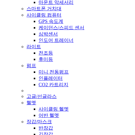
마운트 악세서리
스마트폰 거치대
사이클링 컴퓨터
GPS 속도계
케이던스/스피드 센서
심박센서
인도어 트레이너
라이트
전조등
후미등
펌프
미니 전동펌프
인플레이터
CO2 카트리지
고글/선글라스
헬멧
사이클링 헬멧
어반 헬멧
장갑/마스크
반장갑
긴장갑